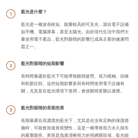
藍光是什麼？
1
藍光是一種波長較短、能量較高的可見光，源自電子設備
如手機、電腦屏幕，甚至太陽光。由於現代生活中我們大
量使用電子產品，藍光對眼睛的影響已成為主要的健康問
題之一。
藍光對眼睛的短期影響
2
長時間暴露於藍光下可能導致眼睛疲勞、視力模糊、頭痛
和乾眼症狀。這些短期影響多與長時間使用電子設備有
關，尤其是在低光環境下使用，會使眼睛更難以適應。
藍光對眼睛的長期危害
3
長期暴露在高濃度的藍光下，尤其是在沒有足夠的保護措
施時，可能會加速黃斑變性，這是一種導致視力永久損失
的嚴重眼疾。黃斑是負責清晰視力的視網膜區域，藍光能