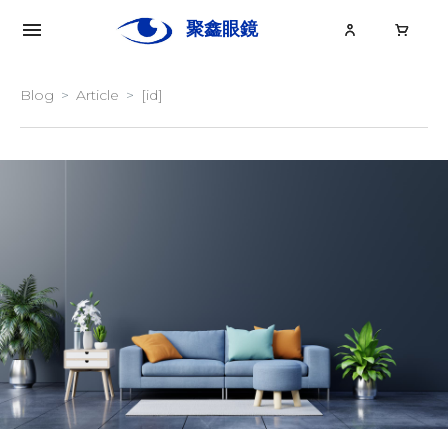
聚鑫眼鏡
Ju
Xin
Blog
Article
[id]
關於聚鑫
眼鏡
眼鏡大小事